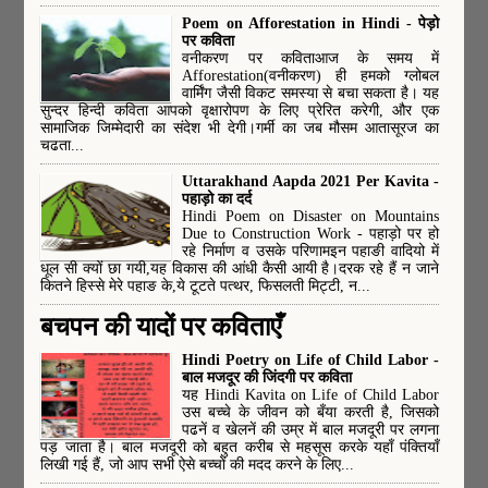
Poem on Afforestation in Hindi - पेड़ो
पर कविता
वनीकरण पर कविताआज के समय में
Afforestation(वनीकरण) ही हमको ग्लोबल
वार्मिंग जैसी विकट समस्या से बचा सकता है। यह
सुन्दर हिन्दी कविता आपको वृक्षारोपण के लिए प्रेरित करेगी, और एक
सामाजिक जिम्मेदारी का संदेश भी देगी।गर्मी का जब मौसम आतासूरज का
चढता...
Uttarakhand Aapda 2021 Per Kavita -
पहाड़ो का दर्द
Hindi Poem on Disaster on Mountains
Due to Construction Work - पहाड़ो पर हो
रहे निर्माण व उसके परिणामइन पहाङी वादियो में
धूल सी क्यों छा गयी,यह विकास की आंधी कैसी आयी है।दरक रहे हैं न जाने
कितने हिस्से मेरे पहाङ के,ये टूटते पत्थर, फिसलती मिट्टी, न...
बचपन की यादों पर कविताएँ
Hindi Poetry on Life of Child Labor -
बाल मजदूर की जिंदगी पर कविता
यह Hindi Kavita on Life of Child Labor
उस बच्चे के जीवन को बँया करती है, जिसको
पढनें व खेलनें की उम्र में बाल मजदूरी पर लगना
पड़ जाता है। बाल मजदूरी को बहुत करीब से महसूस करके यहाँ पंक्तियाँ
लिखी गई हैं, जो आप सभी ऐसे बच्चों की मदद करने के लिए...